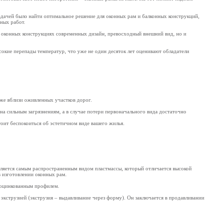
адачей было найти оптимальное решение для оконных рам и балконных конструкций,
ных работ.
в оконных конструкциях современных дизайн, превосходный внешний вид, но и
окие перепады температур, что уже не один десяток лет оценивают обладатели
кже вблизи оживленных участков дорог.
на сильным загрязнениям, а в случае потери первоначального вида достаточно
оит беспокоиться об эстетичном виде вашего жилья.
вляется самым распространенным видом пластмассы, который отличается высокой
 изготовлении оконных рам.
е оцинкованным профилем.
 экструзией (экструзия – выдавливание через форму). Он заключается в продавливании