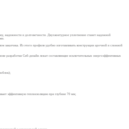
йну, надежности и долговечности. Двухконтурное уплотнение станет надежной
ми.
ом заказчика. Из этого профиля удобно изготавливать конструкции арочной и сложной
снове разработки Сиб-дизайн лежат составляющие исключительных энергоэффективных
облок);
вает эффективную теплоизоляцию при глубине 70 мм;