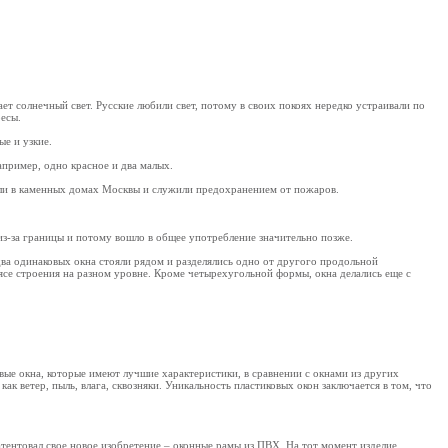
ает солнечный свет. Русские любили свет, потому в своих покоях нередко устраивали по
ресы.
е и узкие.
апример, одно красное и два малых.
ыли в каменных домах Москвы и служили предохранением от пожаров.
из-за границы и потому вошло в общее употребление значительно позже.
 два одинаковых окна стояли рядом и разделялись одно от другого продольной
ясе строения на разном уровне. Кроме четырехугольной формы, окна делались еще с
вые окна, которые имеют лучшие характеристики, в сравнении с окнами из других
ак ветер, пыль, влага, сквозняки. Уникальность пластиковых окон заключается в том, что
тентовал свое новое изобретение – оконные рамы из ПВХ. На тот момент изделие