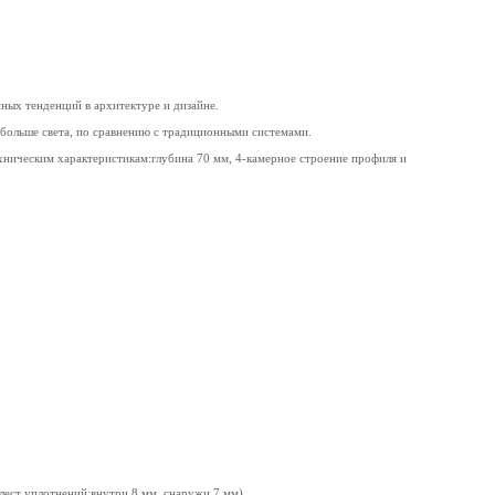
ных тенденций в архитектуре и дизайне.
% больше света, по сравнению с традиционными системами.
ехническим характеристикам:глубина 70 мм, 4-камерное строение профиля и
лест уплотнений:внутри 8 мм, снаружи 7 мм)