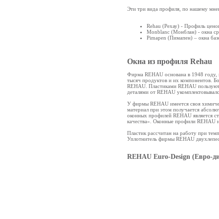
Эти три вида профиля, по нашему мне
Rehau (Рехау) - Профиль цено
Monblanc (Монблан) - окна ср
Pimapen (Пимапен) – окна баз
Окна из профиля Rehau
Фирма REHAU основана в 1948 году, н
тысяч продуктов и их компонентов. Б
REHAU. Пластиками REHAU пользуютс
деталями от REHAU укомплектовывалс
У фирмы REHAU имеется своя химическ
материал при этом получается абсолю
оконных профилей REHAU является ст
качества». Оконные профили REHAU н
Пластик рассчитан на работу при тем
Уплотнитель фирмы REHAU двухлепест
REHAU Euro-Design (Евро-ди