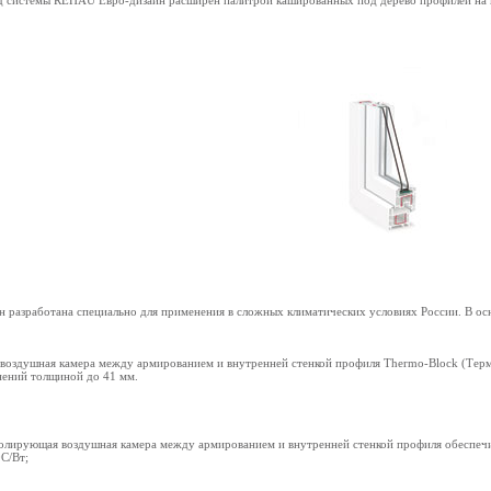
 системы REHAU Евро-дизайн расширен палитрой кашированных под дерево профилей на к
 разработана специально для применения в сложных климатических условиях России. В о
воздушная камера между армированием и внутренней стенкой профиля Thermo-Block (Тер
нений толщиной до 41 мм.
олирующая воздушная камера между армированием и внутренней стенкой профиля обеспечи
С/Вт;