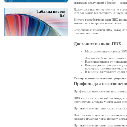
выглядело следующим образом – карка
Далее начались эксперименты по усов
Таблица цветов
которое могло бы составить конкурен
Ral
В итоге разработчики окон ПВХ пришл
экологичность применяемого в изгото
Современные профили ПВХ, которые пр
пластиковых окон.
Достоинства окон ПВХ.
Многокамерные системы ПВХ 
Данное свойство пластиковых 
Надежная защита от попадани
Владельцам не придется осуще
протереть пластиковые окна в
В течение длительного срока 
Солнце в доме — источник здоровья 
Профиль для изготовлени
Профиль для изготовления пластиковы
ПВХ - это синтетический полимер, ко
прочностью, а так же универсален и 
При изготовлении пластикового окна 
Пластиковые профили изготавливаются 
жидкого пластика через насадку опре
При изготовлении окон наша компания