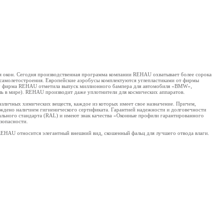
ля окон. Сегодня производственная программа компании REHAU охватывает более сорока
 самолетостроения. Европейские аэробусы комплектуются углепластиками от фирмы
у фирма REHAU отметила выпуск миллионного бампера для автомобиля «BMW»,
ь в мире). REHAU производит даже уплотнители для космических аппаратов.
зличных химических веществ, каждое из которых имеет свое назначение. Причем,
ждено наличием гигиенического сертификата. Гарантией надежности и долговечности
ьного стандарта (RAL) и имеют знак качества «Оконные профили гарантированного
зопасности.
REHAU относится элегантный внешний вид, скошенный фальц для лучшего отвода влаги.