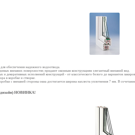
 для обеспечения надежного водоотвода.
видимых внешних поверхностях придают оконным конструкциям элегантный внешний вид.
х и декоративных исполнений конструкций - от классического белого до вариантов лакиров
ра в коробке и створке.
оробки с внешней стороны окна достигается ширина нахлеста уплотнения 7 мм. В сочетани
т-дизайн) НОВИНКА!