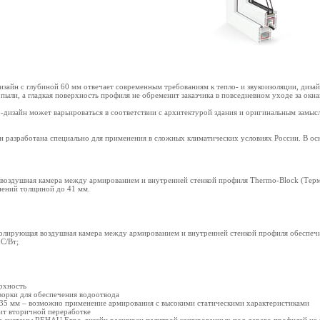
айн с глубиной 60 мм отвечает современным требованиям к тепло- и звукоизоляции, диза
и пыли, а гладкая поверхность профиля не обременит заказчика в повседневном уходе за окна
изайн может варьироваться в соответствии с архитектурой здания и оригинальным замысл
 разработана специально для применения в сложных климатических условиях России. В о
воздушная камера между армированием и внутренней стенкой профиля Thermo-Block (Терм
нений толщиной до 41 мм.
олирующая воздушная камера между армированием и внутренней стенкой профиля обеспечи
С/Вт;
рхность
ворки для обеспечения водоотвода
5 мм – возможно применение армирования с высокими статическими характеристиками
ит вторичной переработке