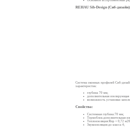
Основной ассортиментный ряд
REHAU Sib-Design (Сиб-дизайн)
Система оконных профилей Сиб-дизайн
характеристик:
глубина 70 мм;
дополнительная изолирующая 
возможность установки запол
Свойства:
Системная глубина:70 мм;
Термоблок:дополнительная из
Теплоизоляция:Rпр = 0,72 м20
Звукоизоляция:до класса 4;