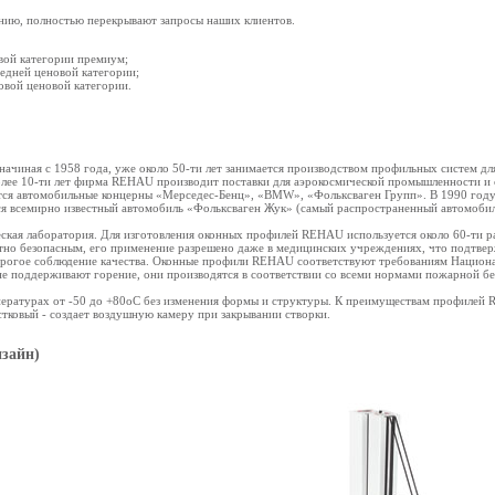
нию, полностью перекрывают запросы наших клиентов.
вой категории премиум;
едней ценовой категории;
овой ценовой категории.
ачиная с 1958 года, уже около 50-ти лет занимается производством профильных систем д
олее 10-ти лет фирма REHAU производит поставки для аэрокосмической промышленности и
я автомобильные концерны «Мерседес-Бенц», «BMW», «Фольксваген Групп». В 1990 год
я всемирно известный автомобиль «Фольксваген Жук» (самый распространенный автомобил
ая лаборатория. Для изготовления оконных профилей REHAU используется около 60-ти ра
тно безопасным, его применение разрешено даже в медицинских учреждениях, что подтвер
рогое соблюдение качества. Оконные профили REHAU соответствуют требованиям Национал
е поддерживают горение, они производятся в соответствии со всеми нормами пожарной бе
пературах от -50 до +80oC без изменения формы и структуры. К преимуществам профилей 
ковый - создает воздушную камеру при закрывании створки.
зайн)