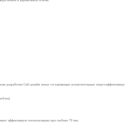
оричневой и карамельной основе.
снове разработки Сиб-дизайн лежат составляющие исключительных энергоэффективных
моблок)
вает эффективную теплоизоляцию при глубине 70 мм;