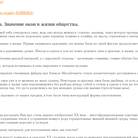
йн)
айт-дизайн) НОВИНКА!
. Значение окон в жизни общества.
кой избе отводилось окну, ведь оно всегда являлось «глазом» жилища, через которое проник
ние окна могло подсказать даже характер хозяина и хозяйки, их вкусы, стремления и инте
льшие и малые. Первые назывались красными, последние были по своей фигуре продолговаты
м в деревянных домах. Иногда в одном и том же покое делались окна и красные, и малые, н
обитыми красной материей, а с наружной стороны – железными ставнями; ставни обычно б
, которая вставлялась в окна широкими и тонкими кусками.
открытия стеклянных фабрик при Алексее Михайловиче стекло исключительно доставлялось 
окон уже в те времена не знало границ. Некоторые из красных окон были двойные, то есть
льшие и малые окна перемешивались без разбора между собой и стояли в одном и том же по
ногда так, что дуги разделялись на три меньших дужки или выемки (трехлучевая арка).
следовано от наших предков, в том числе типы конструкций формы изготовления.
овы рассказать Вам про очень важное изобретение ХХ века – многофункциональные пластико
 сохранению тепла и устранению всякого рода отрицательных явлений внешней среды, таких к
мым сильным морозам и холодам.
кому материалу для изготовления окон, как пластик?
хлорид) появились в середине XX столетия, когда один из немецких предпринимателей запа