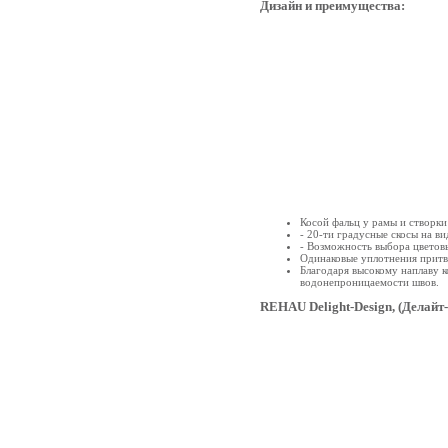
Дизайн и преимущества:
Косой фальц у рамы и створки
- 20-ти градусные скосы на 
- Возможность выбора цветовы
Одинаковые уплотнения притво
Благодаря высокому наплаву к
водонепроницаемости швов.
REHAU Delight-Design, (Делай