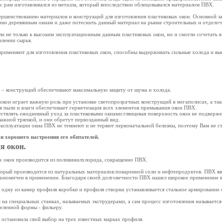
с рам изготавливался из металла, который впоследствии облицовывался материалом ПВХ.
ершенствованию материалов и конструкций для изготовления пластиковых окон. Основной з
цию деревянным окнам и даже потеснить данный материал на рынке строительных и отделоч
и не только к высоким эксплуатационным данным пластиковых окон, но и смогли сочетать 
влении сырья.
именяют для изготовления пластиковых окон, способны выдерживать сильные холода и выс
– конструкций обеспечивают максимальную защиту от шума и холода.
окон играет важную роль при установке светопрозрачных конструкций в мегаполисах, а та
я пыли и влаги обеспечивает герметизация всех элементов примыкания окон ПВХ.
ствлять ежедневный уход за пластиковыми окнами:глянцевая поверхность окон не подверже
лажной тряпкой, и они обретут первозданный вид.
эксплуатации окна ПВХ не темнеют и не теряют первоначальной белизны, поэтому Вам не ст
и хорошего настроения его обитателей.
я окон.
х окон производится из поливинилхлорида, сокращенно ПВХ.
торый производится из натуральных материалов:поваренной соли и нефтепродуктов. ПВХ я
экономичен в применении. Благодаря своей долговечности ПВХ нашел широкое применение в
в одну из камер профиля коробки и профиля створки устанавливается стальное армировани
на специальных станках, называемых экструдерами, а сам процесс изготовления называется
деленной формы - фильеру.
 остановила свой выбор на трех известных марках профиля.