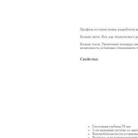
Профиль из серии новых разработок к
Больше света. Ноу-хау технического р
Больше тепла. Увеличение площади св
возможность установки стеклопакета 
Свойства:
Системная глубина:70 мм
5-ти камерная система со зна
Взломобезопасность:установк
Воздухо- и водонепроницаемос