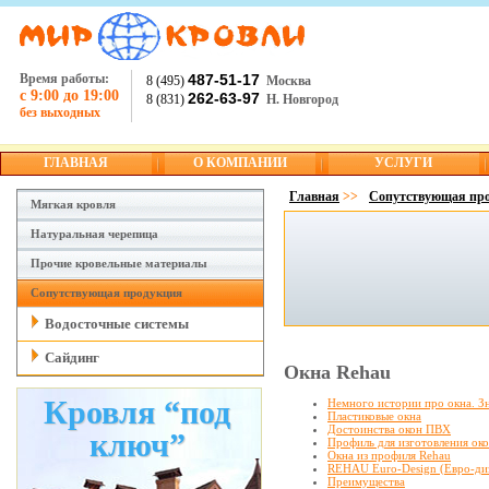
Время работы:
487-51-17
8 (495)
Москва
с 9:00 до 19:00
262-63-97
8 (831)
Н. Новгород
без выходных
ГЛАВНАЯ
О КОМПАНИИ
УСЛУГИ
Главная
>>
Сопутствующая пр
Мягкая кровля
Натуральная черепица
Прочие кровельные материалы
Сопутствующая продукция
Водосточные системы
Сайдинг
Окна Rehau
Кровля “под
Немного истории про окна. Зн
Пластиковые окна
Достоинства окон ПВХ
ключ”
Профиль для изготовления ок
Окна из профиля Rehau
REHAU Euro-Design (Евро-ди
Преимущества