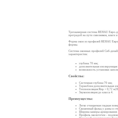
Трехкамерная система REHAU Евро-диз
преградой на пути сквозняков, влаги 
Форма окон из профилей REHAU Евро-д
формы.
Система оконных профилей Сиб-дизайн
характеристик:
глубина 70 мм;
дополнительная изолирующая 
возможность установки запол
Свойства:
Системная глубина:70 мм;
Термоблок:дополнительная из
Теплоизоляция:Rпр = 0,72 м20
Звукоизоляция:до класса 4.
Преимущества:
Легко очищаемая гладкая пове
Скошенный фальц у рамы и ст
Ширина камеры армирования 3
Профиль экологичен - подлеж