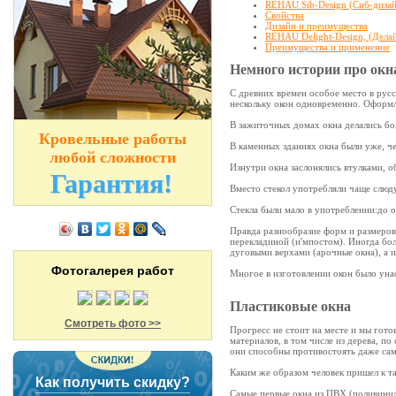
REHAU Sib-Design (Сиб-диза
Свойства
Дизайн и преимущества
REHAU Delight-Design, (Дел
Преимущества и применение
Немного истории про окна
С древних времен особое место в русс
нескольку окон одновременно. Оформле
В зажиточных домах окна делались бо
Кровельные работы
В каменных зданиях окна были уже, че
любой сложности
Изнутри окна заслонялись втулками, 
Гарантия!
Вместо стекол употребляли чаще слюду
Стекла были мало в употреблении:до 
Правда разнообразие форм и размеров 
перекладиной (и'мпостом). Иногда бо
дуговыми верхами (арочные окна), а и
Фотогалерея работ
Многое в изготовлении окон было уна
Пластиковые окна
Смотреть фото >>
Прогресс не стоит на месте и мы гот
материалов, в том числе из дерева, по
они способны противостоять даже са
Каким же образом человек пришел к та
Как получить скидку?
Самые первые окна из ПВХ (поливинил