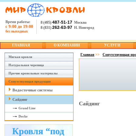
Время работы:
487-51-17
8 (495)
Москва
с 9:00 до 19:00
262-63-97
8 (831)
Н. Новгород
без выходных
ГЛАВНАЯ
О КОМПАНИИ
УСЛУГИ
Главная
>>
Сопутствующая пр
Мягкая кровля
Натуральная черепица
Прочие кровельные материалы
Сопутствующая продукция
Водосточные системы
Сайдинг
Сайдинг
Grand Line
Docke
Кровля “под